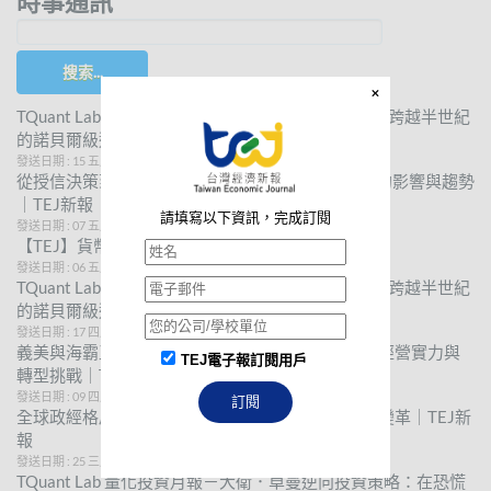
時事通訊
搜索...
TQuant Lab 量化投資月報－尤金·法瑪三因子模型：跨越半世紀
的諾貝爾級選股術
發送日期 : 15 五月 2026
從授信決策到自然風險管理，解析ESG對企業實務的影響與趨勢
｜TEJ新報
請填寫以下資訊，完成訂閱
發送日期 : 07 五月 2026
【TEJ】貨幣觀測與信用評等─179期出刊通知
發送日期 : 06 五月 2026
TQuant Lab 量化投資月報－尤金·法瑪三因子模型：跨越半世紀
的諾貝爾級選股術
發送日期 : 17 四月 2026
義美與海霸王集團解析，揭開兩大神祕食品巨頭的經營實力與
TEJ電子報訂閱用戶
轉型挑戰｜TEJ新報
發送日期 : 09 四月 2026
訂閱
全球政經格局重組，地緣政治及科技霸權引領產業變革｜TEJ新
報
發送日期 : 25 三月 2026
TQuant Lab 量化投資月報－大衛．卓曼逆向投資策略：在恐慌